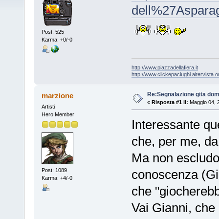
dell%27Asparag
Post: 525
Karma: +0/-0
http://www.piazzadellafiera.it
http://www.clickepaciughi.altervista.o
Re:Segnalazione gita dom
marzione
«
Risposta #1 il:
Maggio 04, 
Artisti
Hero Member
Interessante qu
che, per me, da
Ma non escludo
conoscenza (Gia
Post: 1089
Karma: +4/-0
che "giocherebbe
Vai Gianni, che 