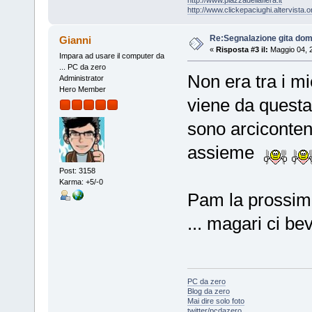
http://www.piazzadellafiera.it
http://www.clickepaciughi.altervista.o
Re:Segnalazione gita dom
Gianni
«
Risposta #3 il:
Maggio 04, 
Impara ad usare il computer da
... PC da zero
Non era tra i m
Administrator
Hero Member
viene da questa
sono arciconte
assieme
Post: 3158
Karma: +5/-0
Pam la prossima 
... magari ci b
PC da zero
Blog da zero
Mai dire solo foto
twitter/pcdazero