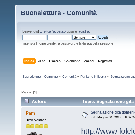
Buonalettura - Comunità
Benvenuto!
Effettua l'accesso
oppure
registrati
.
Inserisci il nome utente, la password e la durata della sessione.
Indice
Aiuto
Ricerca
Calendario
Accedi
Registrati
Buonalettura - Comunità
»
Comunità
»
Parliamo in libertà
»
Segnalazione git
Pagine: [
1
]
Autore
Topic: Segnalazione gita 
Segnalazione gita domeni
Pam
«
il:
Maggio 04, 2012, 16:02:2
Hero Member
http://www.folcl