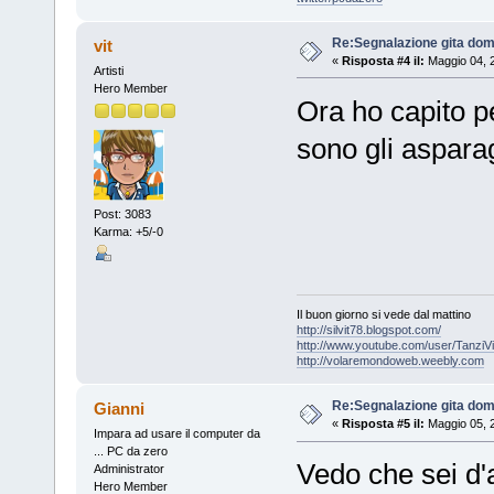
Re:Segnalazione gita dom
vit
«
Risposta #4 il:
Maggio 04, 
Artisti
Hero Member
Ora ho capito pe
sono gli aspar
Post: 3083
Karma: +5/-0
Il buon giorno si vede dal mattino
http://silvit78.blogspot.com/
http://www.youtube.com/user/TanziVi
http://volaremondoweb.weebly.com
Re:Segnalazione gita dom
Gianni
«
Risposta #5 il:
Maggio 05, 2
Impara ad usare il computer da
... PC da zero
Vedo che sei d'
Administrator
Hero Member