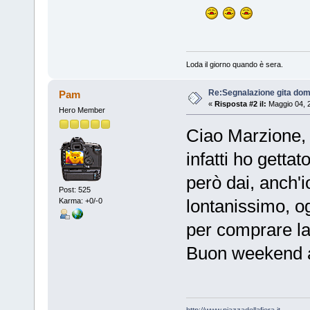
Loda il giorno quando è sera.
Re:Segnalazione gita dom
Pam
«
Risposta #2 il:
Maggio 04, 
Hero Member
Ciao Marzione,
infatti ho getta
però dai, anch'i
Post: 525
lontanissimo, og
Karma: +0/-0
per comprare la
Buon weekend a 