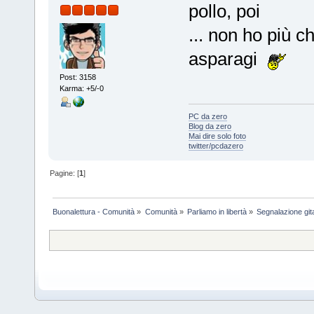
pollo, poi
... non ho più ch
asparagi
Post: 3158
Karma: +5/-0
PC da zero
Blog da zero
Mai dire solo foto
twitter/pcdazero
Pagine: [
1
]
Buonalettura - Comunità
»
Comunità
»
Parliamo in libertà
»
Segnalazione git