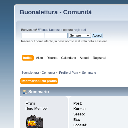
Buonalettura - Comunità
Benvenuto!
Effettua l'accesso
oppure
registrati
.
Inserisci il nome utente, la password e la durata della sessione.
Indice
Aiuto
Ricerca
Calendario
Accedi
Registrati
Buonalettura - Comunità
»
Profilo di Pam
»
Sommario
Informazioni sul profilo
Sommario
Pam 
Post:
Hero Member
Karma:
Sesso:
Età:
Località: