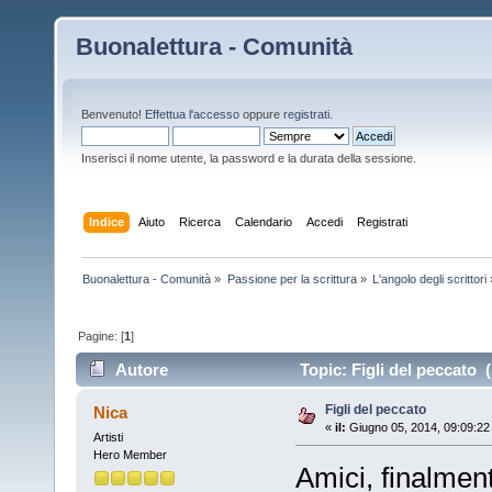
Buonalettura - Comunità
Benvenuto!
Effettua l'accesso
oppure
registrati
.
Inserisci il nome utente, la password e la durata della sessione.
Indice
Aiuto
Ricerca
Calendario
Accedi
Registrati
Buonalettura - Comunità
»
Passione per la scrittura
»
L'angolo degli scrittori
Pagine: [
1
]
Autore
Topic: Figli del peccato (
Figli del peccato
Nica
«
il:
Giugno 05, 2014, 09:09:22
Artisti
Hero Member
Amici, finalment