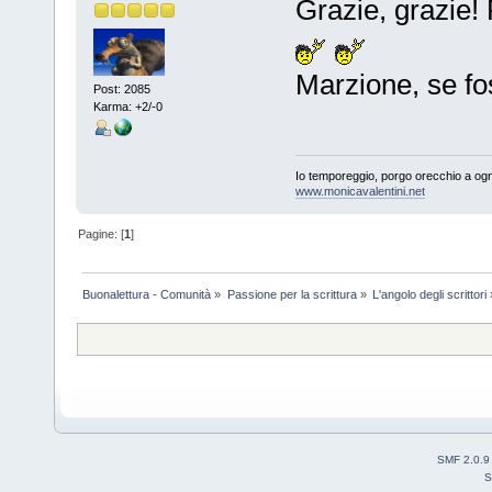
Grazie, grazie!
Marzione, se fos
Post: 2085
Karma: +2/-0
Io temporeggio, porgo orecchio a ogn
www.monicavalentini.net
Pagine: [
1
]
Buonalettura - Comunità
»
Passione per la scrittura
»
L'angolo degli scrittori
SMF 2.0.9
S