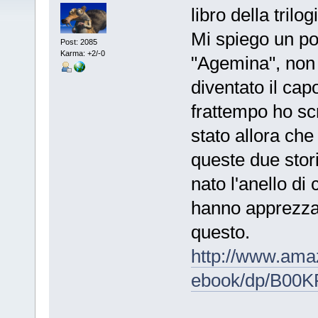
libro della trilo
Mi spiego un po'
Post: 2085
Karma: +2/-0
"Agemina", non
diventato il cap
frattempo ho scr
stato allora che
queste due stori
nato l'anello di
hanno apprezzat
questo.
http://www.amaz
ebook/dp/B00