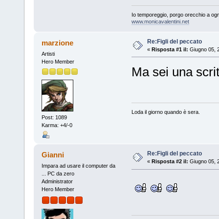
Io temporeggio, porgo orecchio a ogn
www.monicavalentini.net
Re:Figli del peccato
marzione
«
Risposta #1 il:
Giugno 05, 2
Artisti
Hero Member
Ma sei una scri
Loda il giorno quando è sera.
Post: 1089
Karma: +4/-0
Re:Figli del peccato
Gianni
«
Risposta #2 il:
Giugno 05, 2
Impara ad usare il computer da
... PC da zero
Administrator
Hero Member