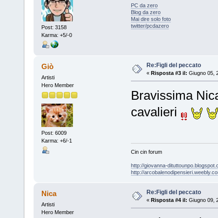
PC da zero
Blog da zero
Mai dire solo foto
twitter/pcdazero
Post: 3158
Karma: +5/-0
Re:Figli del peccato
Giò
«
Risposta #3 il:
Giugno 05, 
Artisti
Hero Member
Bravissima Nica,
cavalieri
Post: 6009
Karma: +6/-1
Cin cin forum
http://giovanna-dituttounpo.blogspot
http://arcobalenodipensieri.weebly.c
Re:Figli del peccato
Nica
«
Risposta #4 il:
Giugno 09, 
Artisti
Hero Member