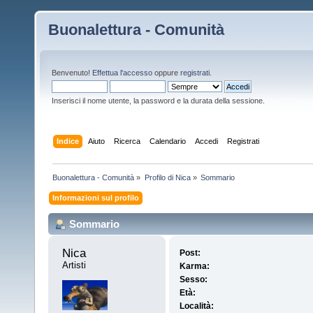
Buonalettura - Comunità
Benvenuto!
Effettua l'accesso
oppure
registrati
.
Inserisci il nome utente, la password e la durata della sessione.
Indice
Aiuto
Ricerca
Calendario
Accedi
Registrati
Buonalettura - Comunità
»
Profilo di Nica
»
Sommario
Informazioni sul profilo
Sommario
Nica 
Post:
Artisti
Karma:
Sesso:
Età:
Località: