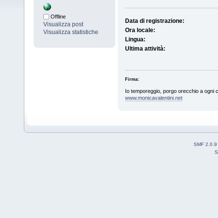
Offline
Data di registrazione:
Visualizza post
Ora locale:
Visualizza statistiche
Lingua:
Ultima attività:
Firma:
Io temporeggio, porgo orecchio a ogni c
www.monicavalentini.net
SMF 2.0.9
S