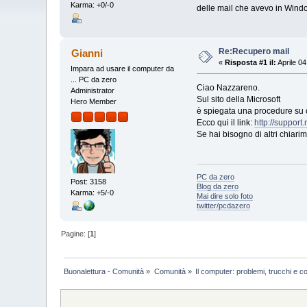
Karma: +0/-0
delle mail che avevo in Windo
Re:Recupero mail
Gianni
«
Risposta #1 il:
Aprile 04
Impara ad usare il computer da
... PC da zero
Ciao Nazzareno.
Administrator
Sul sito della Microsoft
Hero Member
è spiegata una procedure su 
Ecco qui il link:
http://support
Se hai bisogno di altri chiari
PC da zero
Post: 3158
Blog da zero
Karma: +5/-0
Mai dire solo foto
twitter/pcdazero
Pagine: [
1
]
Buonalettura - Comunità
»
Comunità
»
Il computer: problemi, trucchi e co