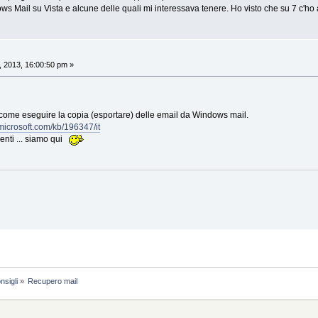
ws Mail su Vista e alcune delle quali mi interessava tenere. Ho visto che su 7 c'
, 2013, 16:00:50 pm »
come eseguire la copia (esportare) delle email da Windows mail.
.microsoft.com/kb/196347/it
menti ... siamo qui
nsigli
»
Recupero mail