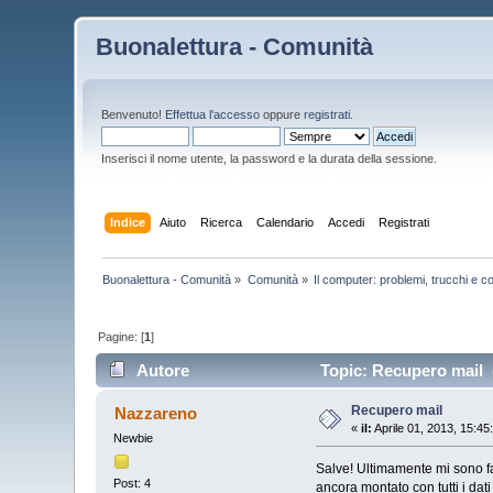
Buonalettura - Comunità
Benvenuto!
Effettua l'accesso
oppure
registrati
.
Inserisci il nome utente, la password e la durata della sessione.
Indice
Aiuto
Ricerca
Calendario
Accedi
Registrati
Buonalettura - Comunità
»
Comunità
»
Il computer: problemi, trucchi e co
Pagine: [
1
]
Autore
Topic: Recupero mail (
Recupero mail
Nazzareno
«
il:
Aprile 01, 2013, 15:45
Newbie
Salve! Ultimamente mi sono fa
Post: 4
ancora montato con tutti i dat