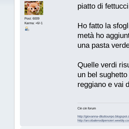
piatto di fettuc
Post: 6009
Karma: +6/-1
Ho fatto la sfogl
metà ho aggiunt
una pasta verde
Quelle verdi ris
un bel sughetto 
reggiano e vai 
Cin cin forum
http://giovanna-dituttounpo.blogspot
http://arcobalenodipensieri.weebly.c