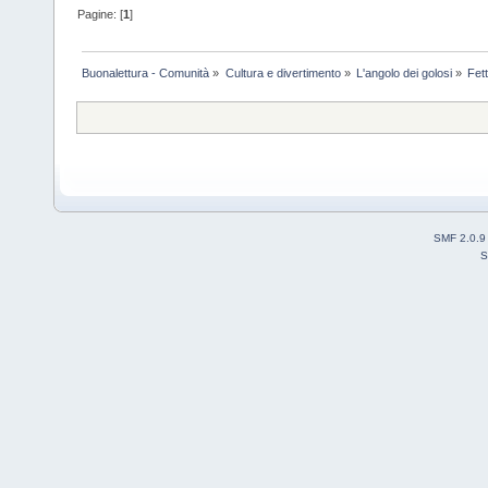
Pagine: [
1
]
Buonalettura - Comunità
»
Cultura e divertimento
»
L'angolo dei golosi
»
Fet
SMF 2.0.9
S