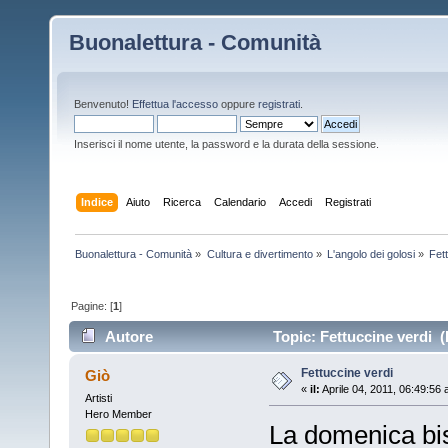
Buonalettura - Comunità
Benvenuto!
Effettua l'accesso
oppure
registrati
.
Inserisci il nome utente, la password e la durata della sessione.
Indice
Aiuto
Ricerca
Calendario
Accedi
Registrati
Buonalettura - Comunità
»
Cultura e divertimento
»
L'angolo dei golosi
»
Fet
Pagine: [
1
]
Autore
Topic: Fettuccine verdi (
Fettuccine verdi
Giò
«
il:
Aprile 04, 2011, 06:49:56
Artisti
Hero Member
La domenica bis