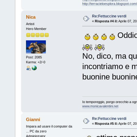
http://terracieloesplora.blogspot.com/
Re:Fettuccine verdi
Nica
«
Risposta #4 il:
Aprile 07, 2
Artisti
Hero Member
Oddio,
No, dico, ma qu
Post: 2085
Karma: +2/-0
incontriamo e 
buonine buoni
Io temporeggio, porgo orecchio a ogn
www.monicavalentini.net
Re:Fettuccine verdi
Gianni
«
Risposta #5 il:
Aprile 07, 2
Impara ad usare il computer da
... PC da zero
Administrator