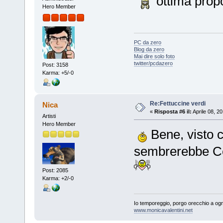
ottima prop
Hero Member
PC da zero
Blog da zero
Mai dire solo foto
twitter/pcdazero
Post: 3158
Karma: +5/-0
Re:Fettuccine verdi
Nica
«
Risposta #6 il:
Aprile 08, 2
Artisti
Hero Member
Bene, visto c
sembrerebbe Ces
Post: 2085
Karma: +2/-0
Io temporeggio, porgo orecchio a ogn
www.monicavalentini.net