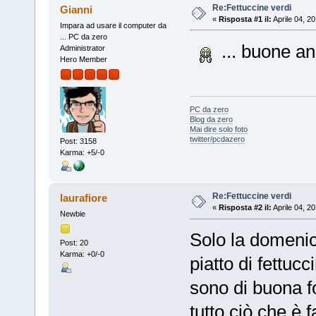
Re:Fettuccine verdi
Gianni
«
Risposta #1 il:
Aprile 04, 2
Impara ad usare il computer da
... PC da zero
... buone an
Administrator
Hero Member
PC da zero
Blog da zero
Mai dire solo foto
twitter/pcdazero
Post: 3158
Karma: +5/-0
Re:Fettuccine verdi
laurafiore
«
Risposta #2 il:
Aprile 04, 2
Newbie
Solo la domenic
Post: 20
Karma: +0/-0
piatto di fettucci
sono di buona fo
tutto ciò che è f