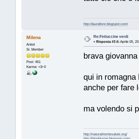
http://laurafiore.blogspot.com/
Re:Fettuccine verdi
Milena
«
Risposta #3 il:
Aprile 05, 2
Artisti
Sr. Member
brava giovanna 
Post: 461
Karma: +3/-0
qui in romagna l
anche per fare 
ma volendo si p
http://naturalmentesalute.org/
http://blogblustar.blogspot.com/