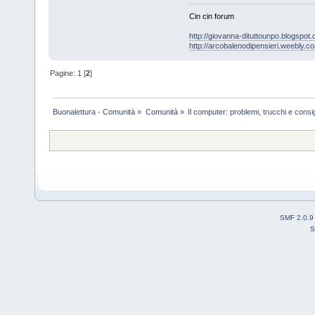
Cin cin forum
http://giovanna-dituttounpo.blogspot
http://arcobalenodipensieri.weebly.c
Pagine:
1
[
2
]
Buonalettura - Comunità
»
Comunità
»
Il computer: problemi, trucchi e consig
SMF 2.0.9
S