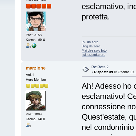
esclamativo, in
protetta.
Post: 3158
Karma: +5/-0
PC da zero
Blog da zero
Mai dire solo foto
twitter/pcdazero
Re:Rete 2
marzione
«
Risposta #9 il:
Ottobre 10, 
Artisti
Hero Member
Ah! Adesso ho c
esclamativo! Ce
connessione non
Quest'estate, q
Post: 1089
Karma: +4/-0
nel condominio 