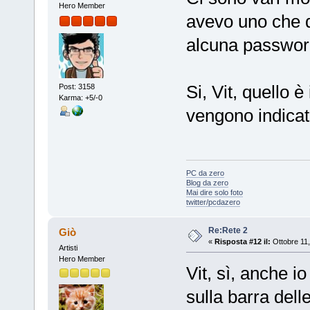
Hero Member
avevo uno che di
alcuna passwor
Si, Vit, quello è
Post: 3158
Karma: +5/-0
vengono indicat
PC da zero
Blog da zero
Mai dire solo foto
twitter/pcdazero
Re:Rete 2
Giò
«
Risposta #12 il:
Ottobre 11,
Artisti
Hero Member
Vit, sì, anche i
sulla barra dell