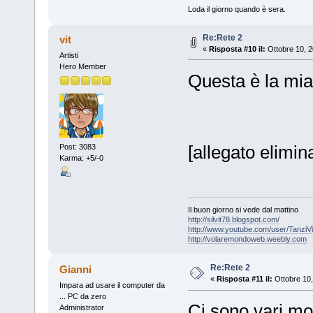
Loda il giorno quando è sera.
Re:Rete 2
vit
«
Risposta #10 il:
Ottobre 10, 2
Artisti
Hero Member
Questa è la mia
[allegato elimi
Post: 3083
Karma: +5/-0
Il buon giorno si vede dal mattino
http://silvit78.blogspot.com/
http://www.youtube.com/user/TanziVi
http://volaremondoweb.weebly.com
Re:Rete 2
Gianni
«
Risposta #11 il:
Ottobre 10,
Impara ad usare il computer da
... PC da zero
Ci sono vari mo
Administrator