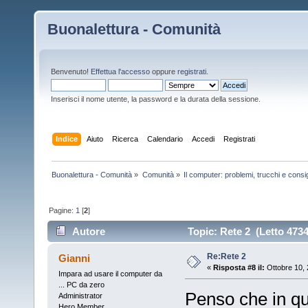
Buonalettura - Comunità
Benvenuto!
Effettua l'accesso
oppure
registrati
.
Inserisci il nome utente, la password e la durata della sessione.
Indice
Aiuto
Ricerca
Calendario
Accedi
Registrati
Buonalettura - Comunità
»
Comunità
»
Il computer: problemi, trucchi e consig
Pagine:
1
[
2
]
Autore
Topic: Rete 2 (Letto 4734
Re:Rete 2
Gianni
«
Risposta #8 il:
Ottobre 10, 
Impara ad usare il computer da
... PC da zero
Penso che in qu
Administrator
Hero Member