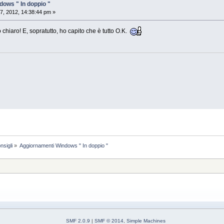
ows " In doppio "
7, 2012, 14:38:44 pm »
to chiaro! E, sopratutto, ho capito che è tutto O.K.
nsigli
»
Aggiornamenti Windows " In doppio "
SMF 2.0.9
|
SMF © 2014
,
Simple Machines