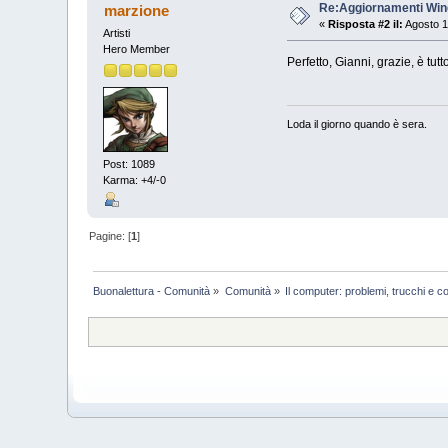
Re:Aggiornamenti Wind
marzione
«
Risposta #2 il:
Agosto 1
Artisti
Hero Member
Perfetto, Gianni, grazie, è tut
Loda il giorno quando è sera.
Post: 1089
Karma: +4/-0
Pagine: [
1
]
Buonalettura - Comunità
»
Comunità
»
Il computer: problemi, trucchi e co