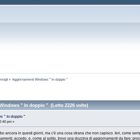
nsigli
»
Aggiornamenti Windows " In doppio "
indows " In doppio " (Letto 2226 volte)
 " In doppio "
2:40 pm »
rbo ancora in questi giorni, ma c'è una cosa strana che non capisco. Ieri, come sem
amenti; accedo, e, come al solito, trovo una dozzina di aggiornamenti da fare; proce