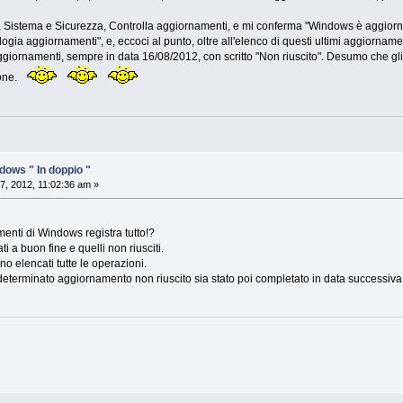
lo, Sistema e Sicurezza, Controlla aggiornamenti, e mi conferma "Windows è aggior
ogia aggiornamenti", e, eccoci al punto, oltre all'elenco di questi ultimi aggiornamen
aggiornamenti, sempre in data 16/08/2012, con scritto "Non riuscito". Desumo che gl
ione.
ows " In doppio "
7, 2012, 11:02:36 am »
enti di Windows registra tutto!?
ti a buon fine e quelli non riusciti.
o elencati tutte le operazioni.
determinato aggiornamento non riuscito sia stato poi completato in data successiva