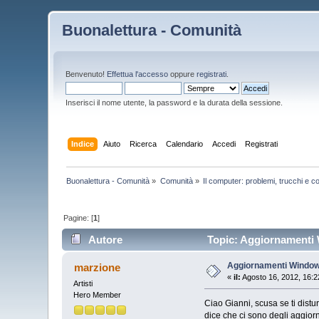
Buonalettura - Comunità
Benvenuto!
Effettua l'accesso
oppure
registrati
.
Inserisci il nome utente, la password e la durata della sessione.
Indice
Aiuto
Ricerca
Calendario
Accedi
Registrati
Buonalettura - Comunità
»
Comunità
»
Il computer: problemi, trucchi e co
Pagine: [
1
]
Autore
Topic: Aggiornamenti W
Aggiornamenti Windows
marzione
«
il:
Agosto 16, 2012, 16:2
Artisti
Hero Member
Ciao Gianni, scusa se ti distu
dice che ci sono degli aggiorn