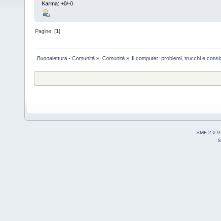
Karma: +0/-0
Pagine: [
1
]
Buonalettura - Comunità
»
Comunità
»
Il computer: problemi, trucchi e consig
SMF 2.0.9
S