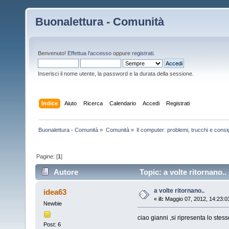
Buonalettura - Comunità
Benvenuto!
Effettua l'accesso
oppure
registrati
.
Inserisci il nome utente, la password e la durata della sessione.
Indice
Aiuto
Ricerca
Calendario
Accedi
Registrati
Buonalettura - Comunità
»
Comunità
»
Il computer: problemi, trucchi e consig
Pagine: [
1
]
Autore
Topic: a volte ritornano..
a volte ritornano..
idea63
«
il:
Maggio 07, 2012, 14:23:0
Newbie
ciao gianni ,si ripresenta lo ste
Post: 6