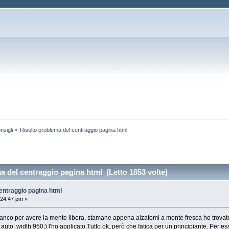
nsigli
»
Risolto problema del centraggio pagina html
a del centraggio pagina html (Letto 1853 volte)
entraggio pagina html
:24:47 pm »
tanco per avere la mente libera, stamane appena alzatomi a mente fresca ho trovato i
auto; width:950;) l'ho applicato.Tutto ok, però che fatica per un principiante. Per e