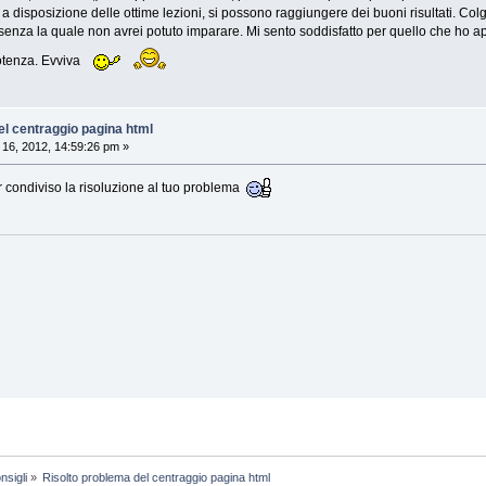
a disposizione delle ottime lezioni, si possono raggiungere dei buoni risultati. Col
senza la quale non avrei potuto imparare. Mi sento soddisfatto per quello che ho 
potenza. Evviva
el centraggio pagina html
16, 2012, 14:59:26 pm »
r condiviso la risoluzione al tuo problema
nsigli
»
Risolto problema del centraggio pagina html