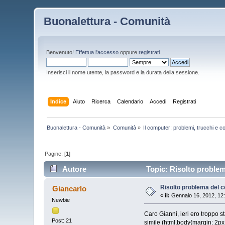
Buonalettura - Comunità
Benvenuto!
Effettua l'accesso
oppure
registrati
.
Inserisci il nome utente, la password e la durata della sessione.
Indice
Aiuto
Ricerca
Calendario
Accedi
Registrati
Buonalettura - Comunità
»
Comunità
»
Il computer: problemi, trucchi e co
Pagine: [
1
]
Autore
Topic: Risolto problem
Risolto problema del c
Giancarlo
«
il:
Gennaio 16, 2012, 12
Newbie
Caro Gianni, ieri ero troppo s
Post: 21
simile (html,body{margin: 2px 