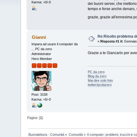
Karma: +0/-0
dei buoni server, che mettono 
tempo e forse anche denaro, 
grazie, grazie all'ennesima 
Re:Risolto problema d
Gianni
«
Risposta #1 il:
Gennaio 
Impara ad usare il computer da
... PC da zero
Grazie a te Giancarlo per ave
Administrator
Hero Member
PC da zero
Blog da zero
Mai dire solo foto
twitter/pcdazero
Post: 3158
Karma: +5/-0
Pagine: [
1
]
Buonalettura - Comunità
»
Comunità
»
Il computer: problemi, trucchi e co