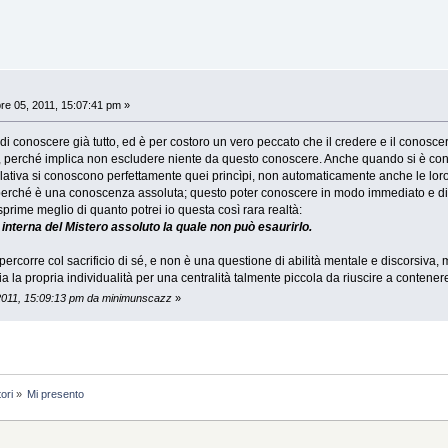
e 05, 2011, 15:07:41 pm »
 di conoscere già tutto, ed è per costoro un vero peccato che il credere e il cono
, perché implica non escludere niente da questo conoscere. Anche quando si è consa
elativa si conoscono perfettamente quei princìpi, non automaticamente anche le lo
erché è una conoscenza assoluta; questo poter conoscere in modo immediato e diret
esprime meglio di quanto potrei io questa così rara realtà:
 interna del Mistero assoluto la quale non può esaurirlo.
ercorre col sacrificio di sé, e non è una questione di abilità mentale e discorsiva, m
 la propria individualità per una centralità talmente piccola da riuscire a contenere i
 2011, 15:09:13 pm da minimunscazz
»
tori
»
Mi presento