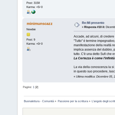
Post: 3158
Karma: +5/-0
Re:Mi presento
minimunscazz
«
Risposta #10 il:
Dicembr
Newbie
Accade, ad alcuni, di credere
Post: 9
"Tutto" è termine impegnativo
Karma: +0/-0
manifestazione della realtà r
implica assenza del dubbio, p
tutto. C'è una detto Sufi che 
La Certezza è come l'infinità
La via della conoscenza la si p
in questo suo procedere, lascia
«
Ultima modifica: Dicembre 05,
Pagine:
1
[
2
]
Buonalettura - Comunità
»
Passione per la scrittura
»
L'angolo degli scrit