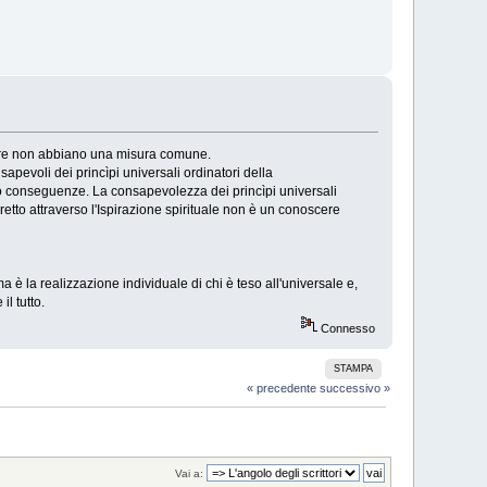
scere non abbiano una misura comune.
pevoli dei princìpi universali ordinatori della
ro conseguenze. La consapevolezza dei princìpi universali
to attraverso l'Ispirazione spirituale non è un conoscere
a è la realizzazione individuale di chi è teso all'universale e,
l tutto.
Connesso
STAMPA
« precedente
successivo »
Vai a: