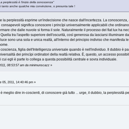
La perplessità è l'inizio della conoscenza"
gni tanto anche qualche mia convinzione, o presunta tale !
e la perplessità esprime un'indecisione che nasce dall'incertezza. La conoscenza, a
e consapevoli significa conoscere i princìpi universalmente applicabili che ordinano 
mare che dalle nuvole si forma il sole. Naturalmente il processo del fiat lux ha nec
uella tra l'aspetto superiore dell'oscurità, così generosa da lasciarsi illuminare dal
 luce sono una sola e unica realtà, all'interno del principio indiviso che manifesta le
 nome.
 coscienza, figlia dell'Intelligenza universale quando è nell'individuo. Il dubbio è p
niversalità dei princìpi ordinatori della realtà relativa. È, questo, un accesso possib
i cui egli è parte lo collega a questa possibilità centrale e sovra individuale.
 2011, 08:53:57 am da minimunscazz
»
 05, 2011, 14:40:46 pm »
 è meglio dire in-coscienti, di conoscere già tutto ... urge, il dubbio, la perplessi