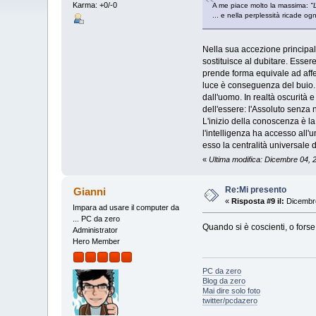
Karma: +0/-0
A me piace molto la massima:
"
... e nella perplessità ricade o
Nella sua accezione principal
sostituisce al dubitare. Esser
prende forma equivale ad affer
luce è conseguenza del buio. Q
dall'uomo. In realtà oscurità e
dell'essere: l'Assoluto senza
L'inizio della conoscenza è la
l'intelligenza ha accesso all'u
esso la centralità universale d
«
Ultima modifica: Dicembre 04,
Re:Mi presento
Gianni
«
Risposta #9 il:
Dicembre
Impara ad usare il computer da
... PC da zero
Quando si è coscienti, o forse
Administrator
Hero Member
PC da zero
Blog da zero
Mai dire solo foto
twitter/pcdazero