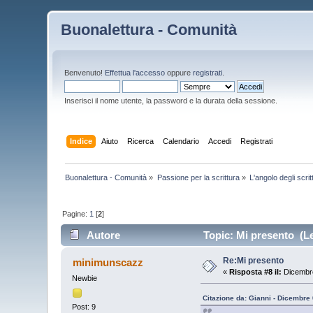
Buonalettura - Comunità
Benvenuto!
Effettua l'accesso
oppure
registrati
.
Inserisci il nome utente, la password e la durata della sessione.
Indice
Aiuto
Ricerca
Calendario
Accedi
Registrati
Buonalettura - Comunità
»
Passione per la scrittura
»
L'angolo degli scrit
Pagine:
1
[
2
]
Autore
Topic: Mi presento (Le
Re:Mi presento
minimunscazz
«
Risposta #8 il:
Dicembre
Newbie
Citazione da: Gianni - Dicembre
Post: 9