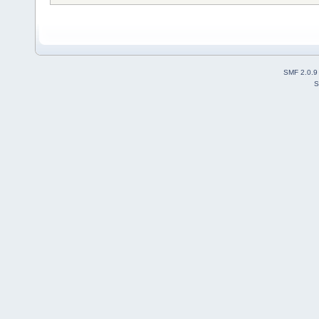
SMF 2.0.9
S