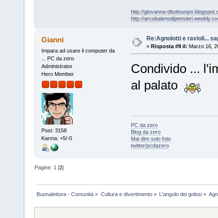
http://giovanna-dituttounpo.blogspot
http://arcobalenodipensieri.weebly.c
Re:Agnolotti e ravioli... sape
Gianni
«
Risposta #9 il:
Marzo 16, 2
Impara ad usare il computer da
... PC da zero
Condivido ... l'
Administrator
Hero Member
al palato
PC da zero
Post: 3158
Blog da zero
Karma: +5/-0
Mai dire solo foto
twitter/pcdazero
Pagine:
1
[
2
]
Buonalettura - Comunità
»
Cultura e divertimento
»
L'angolo dei golosi
»
Agno