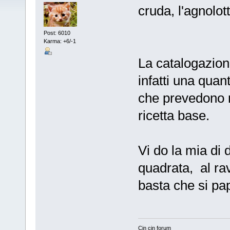
cruda, l'agnolot
Post: 6010
Karma: +6/-1
La catalogazio
infatti una quan
che prevedono m
ricetta base.
Vi do la mia di 
quadrata, al r
basta che si pap
Cin cin forum