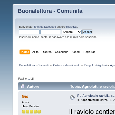
Buonalettura - Comunità
Benvenuto!
Effettua l'accesso
oppure
registrati
.
Inserisci il nome utente, la password e la durata della sessione.
Indice
Aiuto
Ricerca
Calendario
Accedi
Registrati
Buonalettura - Comunità
»
Cultura e divertimento
»
L'angolo dei golosi
»
Agno
Pagine:
1
[
2
]
Autore
Topic: Agnolotti e ravioli..
Re:Agnolotti e ravioli... sape
Giò
«
Risposta #8 il:
Marzo 16, 2
Artisti
Hero Member
Il raviolo cont