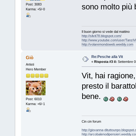
sono molto più
Post: 3083
Karma: +5/-0
Il buon giorno si vede dal mattino
http://silvit78.blogspot.com/
http://www.youtube.com/user/TanziVi
http://volaremondoweb.weebly.com
Re:Pesche alla Vit
Giò
«
Risposta #3 il:
Settembre 08
Artisti
Hero Member
Vit, hai ragione
presto il baratt
bene.
Post: 6010
Karma: +6/-1
Cin cin forum
http://giovanna-dituttounpo.blogspot
http://arcobalenodipensieri.weebly.c