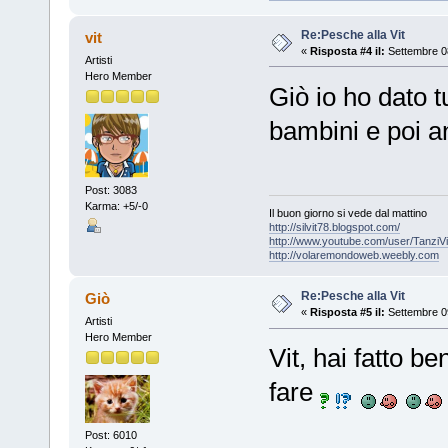
Re:Pesche alla Vit
vit
«
Risposta #4 il:
Settembre 08
Artisti
Hero Member
Giò io ho dato tu
bambini e poi a
Post: 3083
Karma: +5/-0
Il buon giorno si vede dal mattino
http://silvit78.blogspot.com/
http://www.youtube.com/user/TanziVi
http://volaremondoweb.weebly.com
Re:Pesche alla Vit
Giò
«
Risposta #5 il:
Settembre 09
Artisti
Hero Member
Vit, hai fatto b
fare
Post: 6010