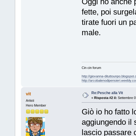
Oggi ho anche p
fette, poi surge
tirate fuori un 
male.
Cin cin forum
http://giovanna-dituttounpo.blogspot
http://arcobalenodipensieri.weebly.c
Re:Pesche alla Vit
vit
«
Risposta #2 il:
Settembre 07
Artisti
Hero Member
Giò io ho fatto 
aggiungendo il 
lascio passare 