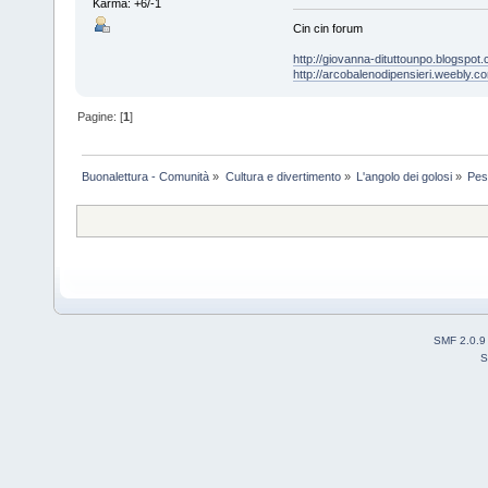
Karma: +6/-1
Cin cin forum
http://giovanna-dituttounpo.blogspot
http://arcobalenodipensieri.weebly.c
Pagine: [
1
]
Buonalettura - Comunità
»
Cultura e divertimento
»
L'angolo dei golosi
»
Pes
SMF 2.0.9
S