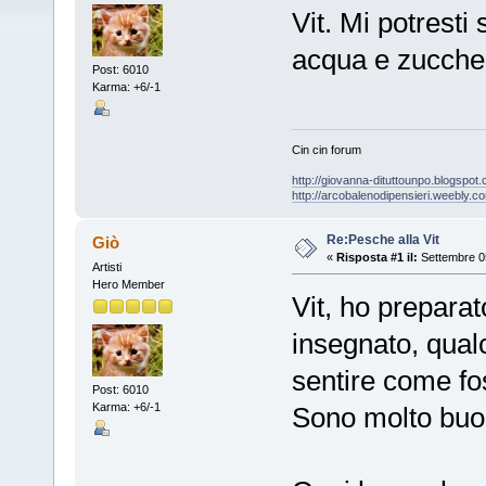
Vit. Mi potresti 
acqua e zucche
Post: 6010
Karma: +6/-1
Cin cin forum
http://giovanna-dituttounpo.blogspot
http://arcobalenodipensieri.weebly.c
Re:Pesche alla Vit
Giò
«
Risposta #1 il:
Settembre 05
Artisti
Hero Member
Vit, ho prepara
insegnato, qualc
sentire come fo
Post: 6010
Karma: +6/-1
Sono molto buon