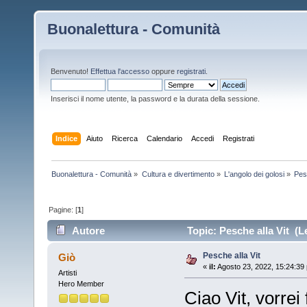
Buonalettura - Comunità
Benvenuto!
Effettua l'accesso
oppure
registrati
.
Inserisci il nome utente, la password e la durata della sessione.
Indice
Aiuto
Ricerca
Calendario
Accedi
Registrati
Buonalettura - Comunità
»
Cultura e divertimento
»
L'angolo dei golosi
»
Pes
Pagine: [
1
]
Autore
Topic: Pesche alla Vit (Le
Pesche alla Vit
Giò
«
il:
Agosto 23, 2022, 15:24:39
Artisti
Hero Member
Ciao Vit, vorrei