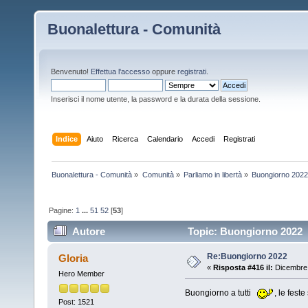
Buonalettura - Comunità
Benvenuto!
Effettua l'accesso
oppure
registrati
.
Inserisci il nome utente, la password e la durata della sessione.
Indice
Aiuto
Ricerca
Calendario
Accedi
Registrati
Buonalettura - Comunità
»
Comunità
»
Parliamo in libertà
»
Buongiorno 202
Pagine:
1
...
51
52
[
53
]
Autore
Topic: Buongiorno 2022 (
Re:Buongiorno 2022
Gloria
«
Risposta #416 il:
Dicembre 
Hero Member
Buongiorno a tutti
, le fest
Post: 1521