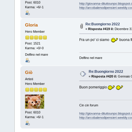
Post: 6010
http://giovanna-dituttounpo.blogspot
Karma: +6/-1
http://arcobalenodipensieri.weebly.c
Re:Buongiorno 2022
Gloria
«
Risposta #419 il:
Dicembre 31
Hero Member
Fra un po' ci siamo
buona fi
Post: 1521
Karma: +0/-0
Delfino nel mare
Delfino nel mare
Re:Buongiorno 2022
Giò
«
Risposta #420 il:
Gennaio 0
Artisti
Hero Member
Buon pomeriggio
Cin cin forum
Post: 6010
http://giovanna-dituttounpo.blogspot
Karma: +6/-1
http://arcobalenodipensieri.weebly.c