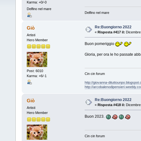
Karma: +0/-0
Delfino nel mare
Delfino nel mare
Re:Buongiorno 2022
Giò
«
Risposta #417 il:
Dicembre 
Artisti
Hero Member
Buon pomeriggio
Gloria, per ora le ho passate abb
Post: 6010
Cin cin forum
Karma: +6/-1
http://giovanna-dituttounpo.blogspot
http://arcobalenodipensieri.weebly.c
Re:Buongiorno 2022
Giò
«
Risposta #418 il:
Dicembre 
Artisti
Hero Member
Buon 2023.
Cin cin forum