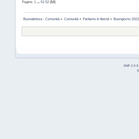
Pagine:
1
...
51
52
[
53
]
Buonalettura - Comunità
»
Comunità
»
Parliamo in libertà
»
Buongiorno 202
SMF 2.0.9
S