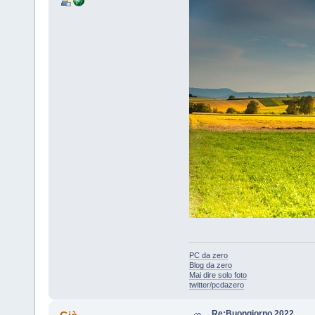
PC da zero
Blog da zero
Mai dire solo foto
twitter/pcdazero
Re:Buongiorno 2022