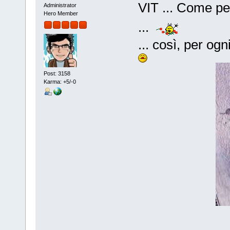
VIT ... Come per
Administrator
Hero Member
...
... così, per ogn
Post: 3158
Karma: +5/-0