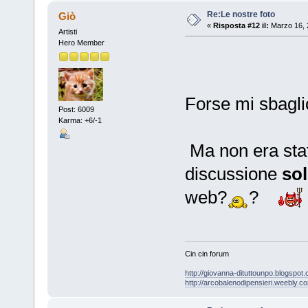
Re:Le nostre foto
Giò
«
Risposta #12 il:
Marzo 16, 
Artisti
Hero Member
Forse mi sbagli
Post: 6009
Karma: +6/-1
Ma non era stat
discussione
sol
web?
?
Cin cin forum
http://giovanna-dituttounpo.blogspot
http://arcobalenodipensieri.weebly.c