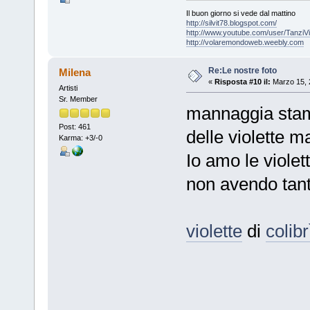
Il buon giorno si vede dal mattino
http://silvit78.blogspot.com/
http://www.youtube.com/user/TanziVi
http://volaremondoweb.weebly.com
Re:Le nostre foto
Milena
«
Risposta #10 il:
Marzo 15, 
Artisti
Sr. Member
mannaggia stama
Post: 461
delle violette m
Karma: +3/-0
Io amo le violet
non avendo tanto
violette
di
colibr