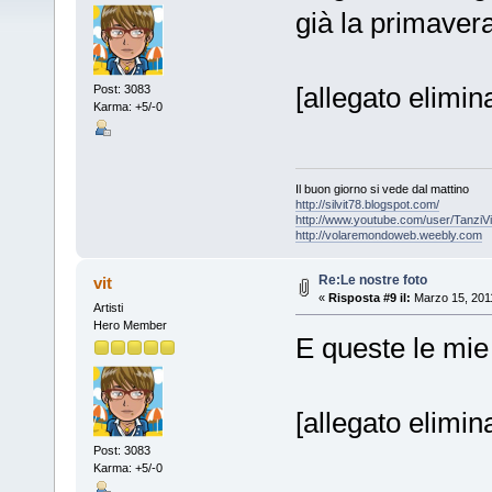
già la primavera
[allegato elimi
Post: 3083
Karma: +5/-0
Il buon giorno si vede dal mattino
http://silvit78.blogspot.com/
http://www.youtube.com/user/TanziVi
http://volaremondoweb.weebly.com
Re:Le nostre foto
vit
«
Risposta #9 il:
Marzo 15, 2011
Artisti
Hero Member
E queste le mie
[allegato elimi
Post: 3083
Karma: +5/-0