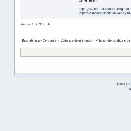
Cin cin forum
http://giovanna-dituttounpo.blogspot
http://arcobalenodipensieri.weebly.c
Pagine:
1
[
2
]
3
4
...
6
Buonalettura - Comunità
»
Cultura e divertimento
»
Pittura, foto, grafica e d
SMF 2.0.9
S