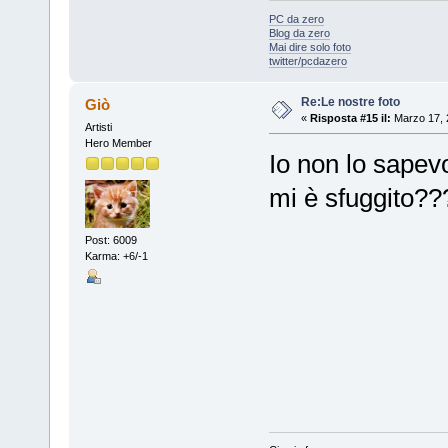
PC da zero
Blog da zero
Mai dire solo foto
twitter/pcdazero
Re:Le nostre foto
Giò
«
Risposta #15 il:
Marzo 17, 
Artisti
Hero Member
Io non lo sapev
mi è sfuggito??
Post: 6009
Karma: +6/-1