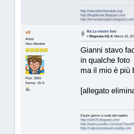
http://naturalmentesalute.org/
http://blogblustar.blogspot.com/
http://terracieloesplora.blogspot.com/
Re:Le nostre foto
vit
«
Risposta #11 il:
Marzo 16, 201
Artisti
Hero Member
Gianni stavo fa
in qualche foto
ma il mio è più bel
Post: 3083
Karma: +5/-0
[allegato elimi
Il buon giorno si vede dal mattino
http://silvit78.blogspot.com/
http://www.youtube.com/user/TanziVi
http://volaremondoweb.weebly.com