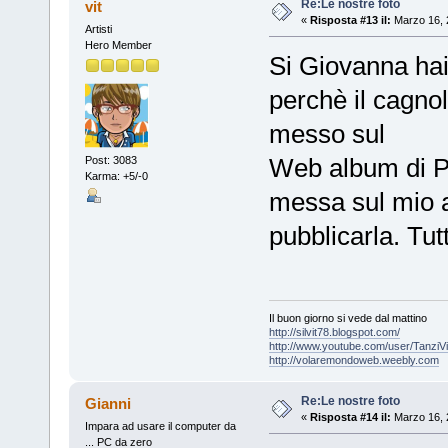
Re:Le nostre foto
vit
«
Risposta #13 il:
Marzo 16, 
Artisti
Hero Member
Si Giovanna hai
perchè il cagnol
messo sul
Web album di Pi
Post: 3083
Karma: +5/-0
messa sul mio 
pubblicarla. Tu
Il buon giorno si vede dal mattino
http://silvit78.blogspot.com/
http://www.youtube.com/user/TanziVi
http://volaremondoweb.weebly.com
Re:Le nostre foto
Gianni
«
Risposta #14 il:
Marzo 16, 
Impara ad usare il computer da
... PC da zero