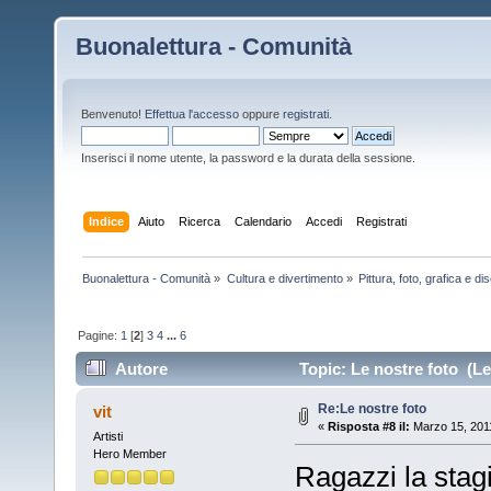
Buonalettura - Comunità
Benvenuto!
Effettua l'accesso
oppure
registrati
.
Inserisci il nome utente, la password e la durata della sessione.
Indice
Aiuto
Ricerca
Calendario
Accedi
Registrati
Buonalettura - Comunità
»
Cultura e divertimento
»
Pittura, foto, grafica e d
Pagine:
1
[
2
]
3
4
...
6
Autore
Topic: Le nostre foto (Le
Re:Le nostre foto
vit
«
Risposta #8 il:
Marzo 15, 2011
Artisti
Hero Member
Ragazzi la stagi