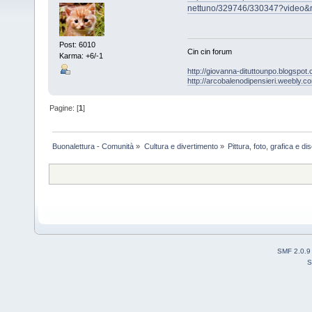
nettuno/329746/330347?video&
Post: 6010
Cin cin forum
Karma: +6/-1
http://giovanna-dituttounpo.blogspot
http://arcobalenodipensieri.weebly.c
Pagine: [
1
]
Buonalettura - Comunità
»
Cultura e divertimento
»
Pittura, foto, grafica e d
SMF 2.0.9
S