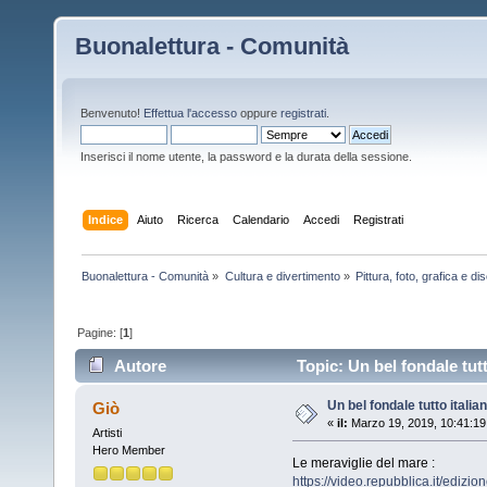
Buonalettura - Comunità
Benvenuto!
Effettua l'accesso
oppure
registrati
.
Inserisci il nome utente, la password e la durata della sessione.
Indice
Aiuto
Ricerca
Calendario
Accedi
Registrati
Buonalettura - Comunità
»
Cultura e divertimento
»
Pittura, foto, grafica e d
Pagine: [
1
]
Autore
Topic: Un bel fondale tutt
Un bel fondale tutto italia
Giò
«
il:
Marzo 19, 2019, 10:41:19
Artisti
Hero Member
Le meraviglie del mare :
https://video.repubblica.it/edizi