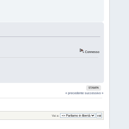
Connesso
STAMPA
« precedente
successivo »
Vai a: