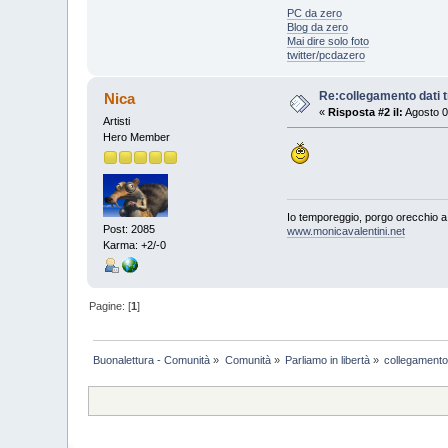
PC da zero
Blog da zero
Mai dire solo foto
twitter/pcdazero
Re:collegamento dati tr
Nica
«
Risposta #2 il:
Agosto 0
Artisti
Hero Member
Io temporeggio, porgo orecchio a 
Post: 2085
www.monicavalentini.net
Karma: +2/-0
Pagine: [
1
]
Buonalettura - Comunità
»
Comunità
»
Parliamo in libertà
»
collegamento d