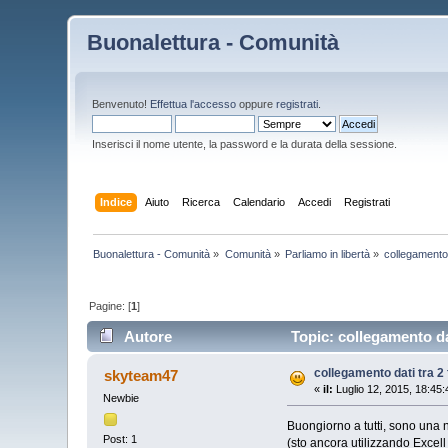
Buonalettura - Comunità
Benvenuto!
Effettua l'accesso
oppure
registrati
.
Inserisci il nome utente, la password e la durata della sessione.
Indice
Aiuto
Ricerca
Calendario
Accedi
Registrati
Buonalettura - Comunità
»
Comunità
»
Parliamo in libertà
»
collegamento d
Pagine: [
1
]
Autore
Topic: collegamento dat
collegamento dati tra 2 
skyteam47
«
il:
Luglio 12, 2015, 18:45
Newbie
Buongiorno a tutti, sono una n
Post: 1
(sto ancora utilizzando Excel