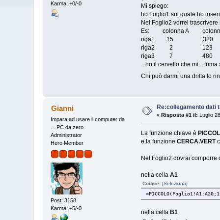
Karma: +0/-0
Mi spiego:
ho Foglio1 sul quale ho inse
Nel Foglio2 vorrei trascrivere
Es: colonna A colonn
riga1 15 320
riga2 2 123
riga3 7 480
...ho il cervello che mi....fum
Chi può darmi una dritta lo ri
Re:collegamento dati tr
Gianni
«
Risposta #1 il:
Luglio 2
Impara ad usare il computer da
... PC da zero
La funzione chiave è
PICCO
Administrator
e la funzione
CERCA.VERT
c
Hero Member
Nel Foglio2 dovrai comporre q
nella cella
A1
Codice:
[Seleziona]
=PICCOLO(Foglio1!A1:A20;1
Post: 3158
Karma: +5/-0
nella cella
B1