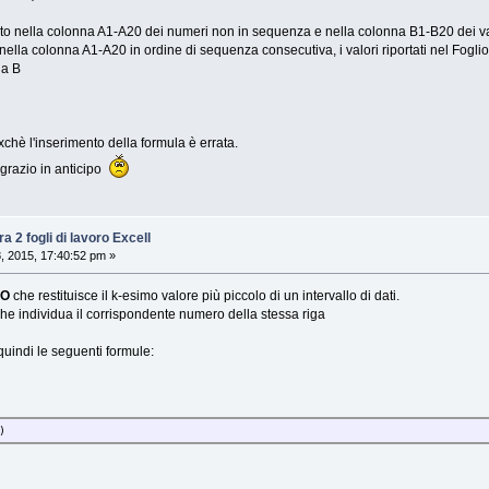
rito nella colonna A1-A20 dei numeri non in sequenza e nella colonna B1-B20 dei v
 nella colonna A1-A20 in ordine di sequenza consecutiva, i valori riportati nel Foglio
a B
a xchè l'inserimento della formula è errata.
ngrazio in anticipo
a 2 fogli di lavoro Excell
8, 2015, 17:40:52 pm »
LO
che restituisce il k-esimo valore più piccolo di un intervallo di dati.
he individua il corrispondente numero della stessa riga
uindi le seguenti formule:
)