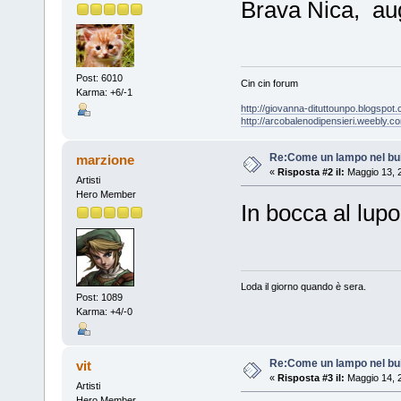
Brava Nica, aug
Post: 6010
Cin cin forum
Karma: +6/-1
http://giovanna-dituttounpo.blogspot
http://arcobalenodipensieri.weebly.c
Re:Come un lampo nel bu
marzione
«
Risposta #2 il:
Maggio 13, 
Artisti
Hero Member
In bocca al lup
Loda il giorno quando è sera.
Post: 1089
Karma: +4/-0
Re:Come un lampo nel bu
vit
«
Risposta #3 il:
Maggio 14, 
Artisti
Hero Member