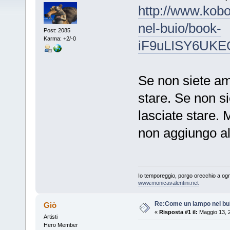
http://www.ko
nel-buio/book-
Post: 2085
Karma: +2/-0
iF9uLISY6UKE
Se non siete ama
stare. Se non si
lasciate stare. 
non aggiungo al
Io temporeggio, porgo orecchio a ogn
www.monicavalentini.net
Re:Come un lampo nel bu
Giò
«
Risposta #1 il:
Maggio 13, 
Artisti
Hero Member