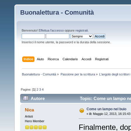
Buonalettura - Comunità
Benvenuto!
Effettua l'accesso
oppure
registrati
.
Inserisci il nome utente, la password e la durata della sessione.
Indice
Aiuto
Ricerca
Calendario
Accedi
Registrati
Buonalettura - Comunità
»
Passione per la scrittura
»
L'angolo degli scrittori
Pagine: [
1
]
2
3
4
Autore
Topic: Come un lampo nel
Come un lampo nel buio
Nica
«
il:
Maggio 12, 2013, 16:15:43
Artisti
Hero Member
Finalmente, dop