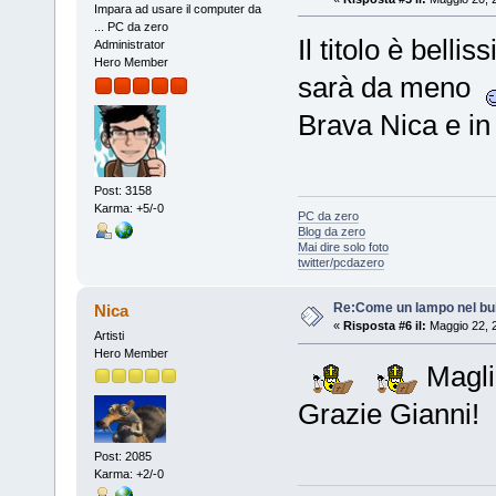
Impara ad usare il computer da
... PC da zero
Il titolo è bell
Administrator
Hero Member
sarà da meno
Brava Nica e i
Post: 3158
Karma: +5/-0
PC da zero
Blog da zero
Mai dire solo foto
twitter/pcdazero
Re:Come un lampo nel bu
Nica
«
Risposta #6 il:
Maggio 22, 
Artisti
Hero Member
Maglio
Grazie Gianni!
Post: 2085
Karma: +2/-0