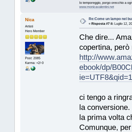
Io temporeggio, porgo orecchio a ogn
www.monicavalentini.net
Re:Come un lampo nel bu
Nica
«
Risposta #7 il:
Luglio 12, 2
Artisti
Hero Member
Che dire... Ama
copertina, però
http://www.ama
Post: 2085
Karma: +2/-0
ebook/dp/B00C
ie=UTF8&qid=1
ci tengo a ring
la conversione.
la prima volta c
Comunque, per c