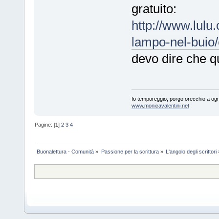
gratuito:
http://www.lulu
lampo-nel-buio
devo dire che qu
Io temporeggio, porgo orecchio a ogn
www.monicavalentini.net
Pagine: [
1
]
2
3
4
Buonalettura - Comunità
»
Passione per la scrittura
»
L'angolo degli scrittori