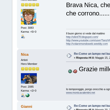
Brava Nica, che
che corrono.....
Post: 3083
Karma: +5/-0
Il buon giorno si vede dal mattino
http://silvit78.blogspot.com/
http://www.youtube.com/user/TanziVi
http://volaremondoweb.weebly.com
Re:Come un lampo nel bu
Nica
«
Risposta #4 il:
Maggio 15, 
Artisti
Hero Member
Grazie mill
Post: 2085
Io temporeggio, porgo orecchio a ogn
Karma: +2/-0
www.monicavalentini.net
Re:Come un lampo nel bu
Gianni
«
Risposta #5 il:
Maggio 20, 