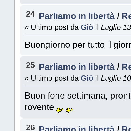
24
Parliamo in libertà
/
R
« Ultimo post da
Giò
il
Luglio 13
Buongiorno per tutto il gio
25
Parliamo in libertà
/
R
« Ultimo post da
Giò
il
Luglio 10
Buon fone settimana, pronta
rovente
26
Parliamo in libertà
/
R