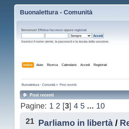
Buonalettura - Comunità
Benvenuto!
Effettua l'accesso
oppure
registrati
.
Inserisci il nome utente, la password e la durata della sessione.
Indice
Aiuto
Ricerca
Calendario
Accedi
Registrati
Buonalettura - Comunità
»
Post recenti
Post recenti
Pagine:
1
2
[
3
]
4
5
...
10
21
Parliamo in libertà
/
R