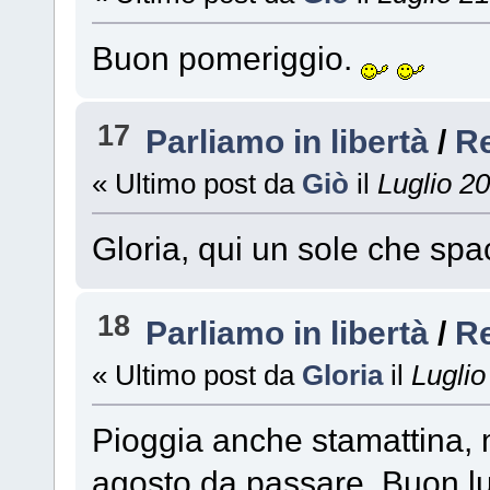
Buon pomeriggio.
17
Parliamo in libertà
/
R
« Ultimo post da
Giò
il
Luglio 20
Gloria, qui un sole che sp
18
Parliamo in libertà
/
R
« Ultimo post da
Gloria
il
Luglio
Pioggia anche stamattina, m
agosto da passare. Buon l