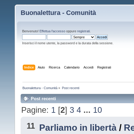
Buonalettura - Comunità
Benvenuto!
Effettua l'accesso
oppure
registrati
.
Inserisci il nome utente, la password e la durata della sessione.
Indice
Aiuto
Ricerca
Calendario
Accedi
Registrati
Buonalettura - Comunità
»
Post recenti
Post recenti
Pagine:
1
[
2
]
3
4
...
10
11
Parliamo in libertà
/
Re