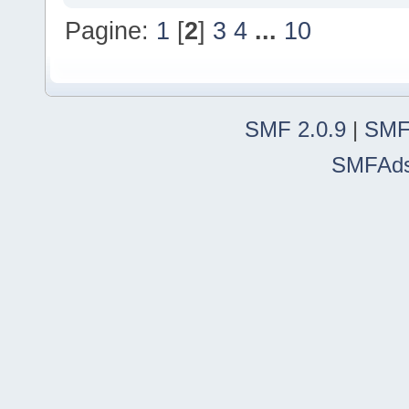
Pagine:
1
[
2
]
3
4
...
10
SMF 2.0.9
|
SMF
SMFAd