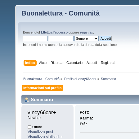
Buonalettura - Comunità
Benvenuto!
Effettua l'accesso
oppure
registrati
.
Inserisci il nome utente, la password e la durata della sessione.
Indice
Aiuto
Ricerca
Calendario
Accedi
Registrati
Buonalettura - Comunità
»
Profilo di vincy66car+
»
Sommario
Informazioni sul profilo
Sommario
vincy66car+ 
Post:
Newbie
Karma:
Età:
Offline
Visualizza post
Visualizza statistiche