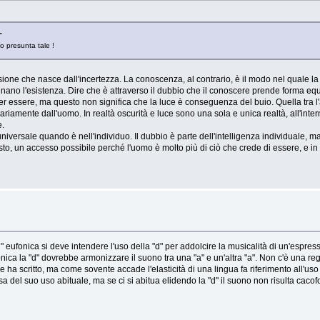
"
o presunta tale !
sione che nasce dall'incertezza. La conoscenza, al contrario, è il modo nel quale l
inano l'esistenza. Dire che è attraverso il dubbio che il conoscere prende forma equ
per essere, ma questo non significa che la luce è conseguenza del buio. Quella tra l'
trariamente dall'uomo. In realtà oscurità e luce sono una sola e unica realtà, all'inter
e.
 universale quando è nell'individuo. Il dubbio è parte dell'intelligenza individuale,
questo, un accesso possibile perché l'uomo è molto più di ciò che crede di essere, e in 
eufonica si deve intendere l'uso della "d" per addolcire la musicalità di un'espress
fonica la "d" dovrebbe armonizzare il suono tra una "a" e un'altra "a". Non c'è una re
 ha scritto, ma come sovente accade l'elasticità di una lingua fa riferimento all'uso 
a del suo uso abituale, ma se ci si abitua elidendo la "d" il suono non risulta caco