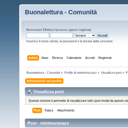
Buonalettura - Comunità
Benvenuto!
Effettua l'accesso
oppure
registrati
.
Inserisci il nome utente, la password e la durata della sessione.
Indice
Aiuto
Ricerca
Calendario
Accedi
Registrati
Buonalettura - Comunità
»
Profilo di minimunscazz
»
Visualizza post
»
P
Informazioni sul profilo
Visualizza post
Questa sezione ti permette di visualizzare tutti i post inviati da questo ut
Post
Topics
Attachments
Post - minimunscazz