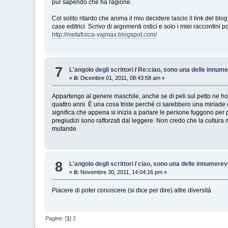
pur sapendo che ha ragione.
Col solito ritardo che anima il mio decidere lascio il link del bl
case editrici. Scrivo di argomenti ostici e solo i miei raccontin
http://metafisica-vajmax.blogspot.com/
7
L'angolo degli scrittori
/
Re:ciao, sono una delle innume
«
il:
Dicembre 01, 2011, 08:43:58 am »
Appartengo al genere maschile, anche se di peli sul petto ne ho 
quattro anni. È una cosa triste perché ci sarebbero una miriade 
significa che appena si inizia a parlare le persone fuggono per 
pregiudizi sono rafforzati dal leggere. Non credo che la cultura mi
mutande.
8
L'angolo degli scrittori
/
ciao, sono una delle innumerev
«
il:
Novembre 30, 2011, 14:04:16 pm »
Piacere di poter conoscere (si dice per dire) altre diversità
Pagine: [
1
]
2