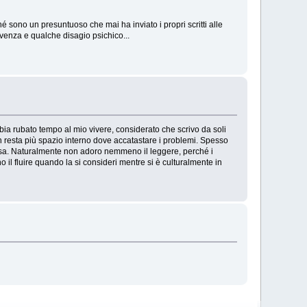
hé sono un presuntuoso che mai ha inviato i propri scritti alle
ivenza e qualche disagio psichico...
bia rubato tempo al mio vivere, considerato che scrivo da soli
on resta più spazio interno dove accatastare i problemi. Spesso
i casa. Naturalmente non adoro nemmeno il leggere, perché i
no il fluire quando la si consideri mentre si è culturalmente in