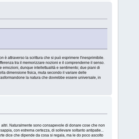
 è attraverso la scrittura che si può esprimere l'inesprimibile.
ifferenza tra il memorizzare nozioni e il comprenderne il senso.
che emozioni, dunque intellettualità e sentimento; due piani di
della dimensione fisica, muta secondo il variare delle
pi trasformandone la natura che dovrebbe essere universale, in
ad altri. Naturalmente sono consapevole di donare cose che non
ppia, con estrema certezza, di sollevare soltanto antipatie...
arte dice che dipende da cosa si regala, ma le do poco ascolto