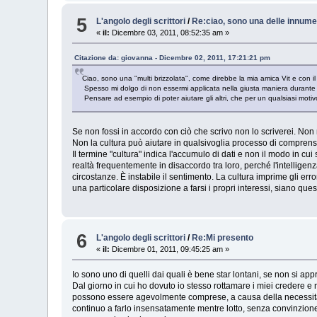
5
L'angolo degli scrittori
/
Re:ciao, sono una delle innume
«
il:
Dicembre 03, 2011, 08:52:35 am »
Citazione da: giovanna - Dicembre 02, 2011, 17:21:21 pm
Ciao, sono una "multi brizzolata", come direbbe la mia amica Vit e con i
Spesso mi dolgo di non essermi applicata nella giusta maniera durante gl
Pensare ad esempio di poter aiutare gli altri, che per un qualsiasi moti
Se non fossi in accordo con ciò che scrivo non lo scriverei. Non 
Non la cultura può aiutare in qualsivoglia processo di comprensi
Il termine "cultura" indica l'accumulo di dati e non il modo in cu
realtà frequentemente in disaccordo tra loro, perché l'intelligenz
circostanze. È instabile il sentimento. La cultura imprime gli er
una particolare disposizione a farsi i propri interessi, siano ques
6
L'angolo degli scrittori
/
Re:Mi presento
«
il:
Dicembre 01, 2011, 09:45:25 am »
Io sono uno di quelli dai quali è bene star lontani, se non si app
Dal giorno in cui ho dovuto io stesso rottamare i miei credere
possono essere agevolmente comprese, a causa della necessità ch
continuo a farlo insensatamente mentre lotto, senza convinzione