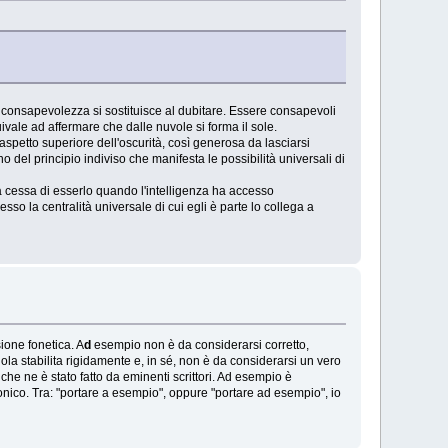
a consapevolezza si sostituisce al dubitare. Essere consapevoli
ivale ad affermare che dalle nuvole si forma il sole.
aspetto superiore dell'oscurità, così generosa da lasciarsi
no del principio indiviso che manifesta le possibilità universali di
 ma cessa di esserlo quando l'intelligenza ha accesso
esso la centralità universale di cui egli è parte lo collega a
ione fonetica. A
d
esempio non è da considerarsi corretto,
gola stabilita rigidamente e, in sé, non è da considerarsi un vero
che ne è stato fatto da eminenti scrittori. Ad esempio è
fonico. Tra: "portare a esempio", oppure "portare ad esempio", io