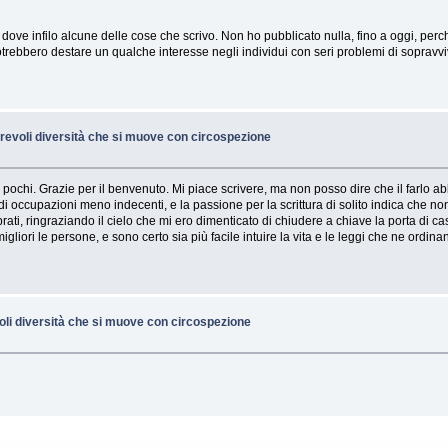
og dove infilo alcune delle cose che scrivo. Non ho pubblicato nulla, fino a oggi, perc
i potrebbero destare un qualche interesse negli individui con seri problemi di sopravv
revoli diversità che si muove con circospezione
pochi. Grazie per il benvenuto. Mi piace scrivere, ma non posso dire che il farlo ab
di occupazioni meno indecenti, e la passione per la scrittura di solito indica che n
prati, ringraziando il cielo che mi ero dimenticato di chiudere a chiave la porta d
gliori le persone, e sono certo sia più facile intuire la vita e le leggi che ne ordina
oli diversità che si muove con circospezione