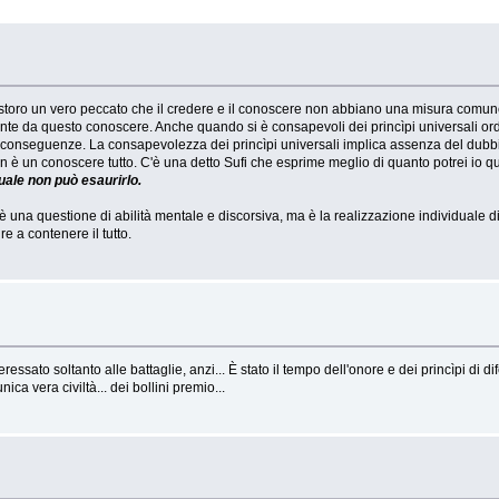
costoro un vero peccato che il credere e il conoscere non abbiano una misura comun
nte da questo conoscere. Anche quando si è consapevoli dei princìpi universali ordi
o conseguenze. La consapevolezza dei princìpi universali implica assenza del dub
on è un conoscere tutto. C'è una detto Sufi che esprime meglio di quanto potrei io qu
quale non può esaurirlo.
 è una questione di abilità mentale e discorsiva, ma è la realizzazione individuale di
re a contenere il tutto.
ressato soltanto alle battaglie, anzi... È stato il tempo dell'onore e dei princìpi di 
ica vera civiltà... dei bollini premio...