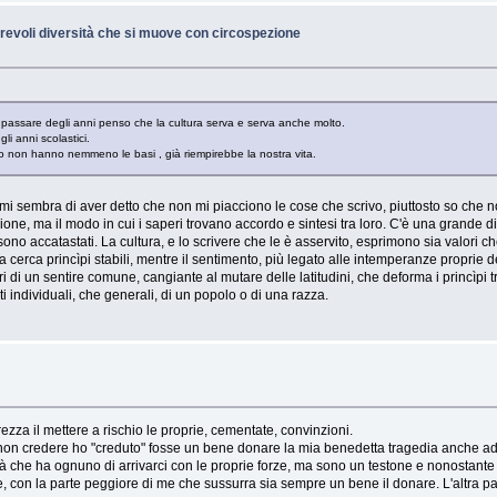
revoli diversità che si muove con circospezione
l passare degli anni penso che la cultura serva e serva anche molto.
i anni scolastici.
vo non hanno nemmeno le basi , già riempirebbe la nostra vita.
mi sembra di aver detto che non mi piacciono le cose che scrivo, piuttosto so che non
one, ma il modo in cui i saperi trovano accordo e sintesi tra loro. C'è una grande d
i sono accatastati. La cultura, e lo scrivere che le è asservito, esprimono sia valori 
a cerca princìpi stabili, mentre il sentimento, più legato alle intemperanze proprie 
rori di un sentire comune, cangiante al mutare delle latitudini, che deforma i princì
ti individuali, che generali, di un popolo o di una razza.
rezza il mettere a rischio le proprie, cementate, convinzioni.
 e non credere ho "creduto" fosse un bene donare la mia benedetta tragedia anche 
e ha ognuno di arrivarci con le proprie forze, ma sono un testone e nonostante sa
, con la parte peggiore di me che sussurra sia sempre un bene il donare. L'altra p