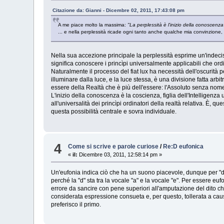
Citazione da: Gianni - Dicembre 02, 2011, 17:43:08 pm
A me piace molto la massima:
"La perplessità è l'inizio della conoscenza
... e nella perplessità ricade ogni tanto anche qualche mia convinzione, 
Nella sua accezione principale la perplessità esprime un'indeci
significa conoscere i princìpi universalmente applicabili che ord
Naturalmente il processo del fiat lux ha necessità dell'oscurità 
illuminare dalla luce, e la luce stessa, è una divisione fatta arbi
essere della Realtà che è più dell'essere: l'Assoluto senza nom
L'inizio della conoscenza è la coscienza, figlia dell'Intelligenza
all'universalità dei princìpi ordinatori della realtà relativa. È, 
questa possibilità centrale e sovra individuale.
4
Come si scrive e parole curiose
/
Re:D eufonica
«
il:
Dicembre 03, 2011, 12:58:14 pm »
Un'eufonia indica ciò che ha un suono piacevole, dunque per "d" 
perché la "d" sta tra la vocale "a" e la vocale "e". Per essere eu
errore da sancire con pene superiori all'amputazione del dito che
considerata espressione consueta e, per questo, tollerata a caus
preferisco il primo.