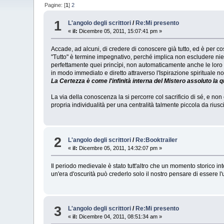
Pagine: [
1
]
2
1
L'angolo degli scrittori
/
Re:Mi presento
«
il:
Dicembre 05, 2011, 15:07:41 pm »
Accade, ad alcuni, di credere di conoscere già tutto, ed è per 
"Tutto" è termine impegnativo, perché implica non escludere nie
perfettamente quei princìpi, non automaticamente anche le lor
in modo immediato e diretto attraverso l'Ispirazione spirituale n
La Certezza è come l'infinità interna del Mistero assoluto la 
La via della conoscenza la si percorre col sacrificio di sé, e non
propria individualità per una centralità talmente piccola da riusci
2
L'angolo degli scrittori
/
Re:Booktrailer
«
il:
Dicembre 05, 2011, 14:32:07 pm »
Il periodo medievale è stato tutt'altro che un momento storico inte
un'era d'oscurità può crederlo solo il nostro pensare di essere l'un
3
L'angolo degli scrittori
/
Re:Mi presento
«
il:
Dicembre 04, 2011, 08:51:34 am »