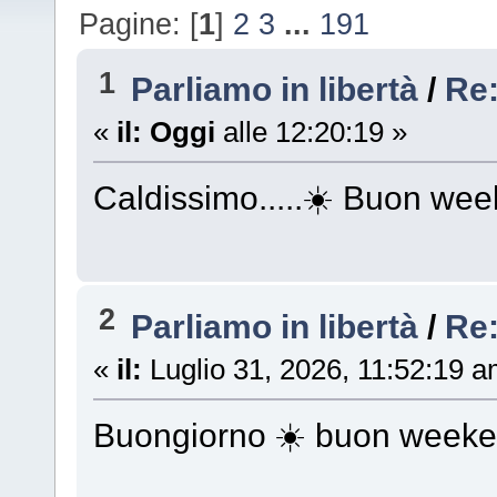
Pagine: [
1
]
2
3
...
191
1
Parliamo in libertà
/
Re
«
il:
Oggi
alle 12:20:19 »
Caldissimo.....☀️ Buon w
2
Parliamo in libertà
/
Re
«
il:
Luglio 31, 2026, 11:52:19 a
Buongiorno ☀️ buon week