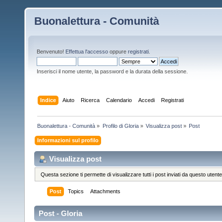
Buonalettura - Comunità
Benvenuto!
Effettua l'accesso
oppure
registrati
.
Inserisci il nome utente, la password e la durata della sessione.
Indice
Aiuto
Ricerca
Calendario
Accedi
Registrati
Buonalettura - Comunità
»
Profilo di Gloria
»
Visualizza post
»
Post
Informazioni sul profilo
Visualizza post
Questa sezione ti permette di visualizzare tutti i post inviati da questo utente
Post
Topics
Attachments
Post - Gloria