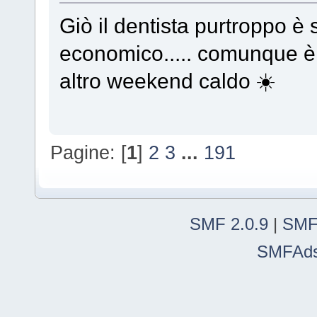
Giò il dentista purtroppo è
economico..... comunque è f
altro weekend caldo ☀️
Pagine: [
1
]
2
3
...
191
SMF 2.0.9
|
SMF
SMFAd