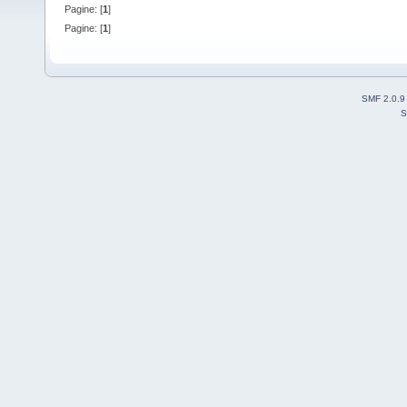
Pagine: [
1
]
Pagine: [
1
]
SMF 2.0.9
S