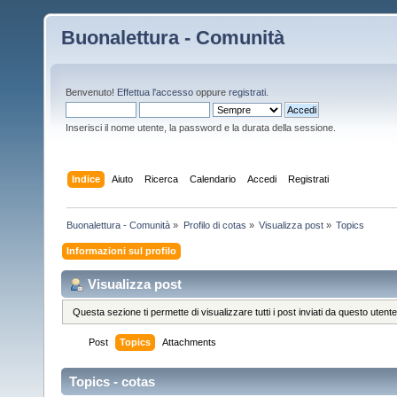
Buonalettura - Comunità
Benvenuto!
Effettua l'accesso
oppure
registrati
.
Inserisci il nome utente, la password e la durata della sessione.
Indice
Aiuto
Ricerca
Calendario
Accedi
Registrati
Buonalettura - Comunità
»
Profilo di cotas
»
Visualizza post
»
Topics
Informazioni sul profilo
Visualizza post
Questa sezione ti permette di visualizzare tutti i post inviati da questo utente
Post
Topics
Attachments
Topics - cotas