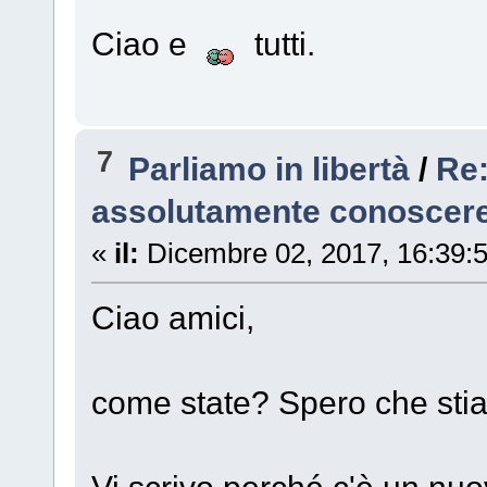
Ciao e
tutti.
7
Parliamo in libertà
/
Re:
assolutamente conoscere
«
il:
Dicembre 02, 2017, 16:39:
Ciao amici,
come state? Spero che stiat
Vi scrivo perché c'è un nu