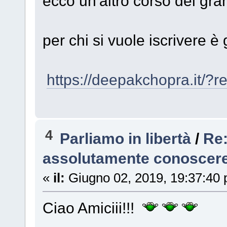
ecco un'altro corso del g
per chi si vuole iscrivere è 
https://deepakchopra.it/?
4
Parliamo in libertà
/
Re:
assolutamente conoscere
«
il:
Giugno 02, 2019, 19:37:40
Ciao Amiciii!!!