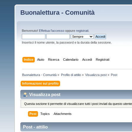
Buonalettura - Comunità
Benvenuto!
Effettua l'accesso
oppure
registrati
.
Inserisci il nome utente, la password e la durata della sessione.
Indice
Aiuto
Ricerca
Calendario
Accedi
Registrati
Buonalettura - Comunità
»
Profilo di attilio
»
Visualizza post
»
Post
Informazioni sul profilo
Visualizza post
Questa sezione ti permette di visualizzare tutti i post inviati da questo utente
Post
Topics
Attachments
Post - attilio