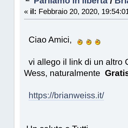
Parliamo in libertà
/
Bri
«
il:
Febbraio 20, 2020, 19:54:0
Ciao Amici,
vi allego il link di un altr
Wess, naturalmente
Grati
https://brianweiss.it/