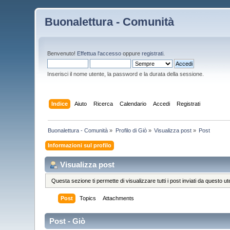
Buonalettura - Comunità
Benvenuto!
Effettua l'accesso
oppure
registrati
.
Inserisci il nome utente, la password e la durata della sessione.
Indice
Aiuto
Ricerca
Calendario
Accedi
Registrati
Buonalettura - Comunità
»
Profilo di Giò
»
Visualizza post
»
Post
Informazioni sul profilo
Visualizza post
Questa sezione ti permette di visualizzare tutti i post inviati da questo ut
Post
Topics
Attachments
Post - Giò